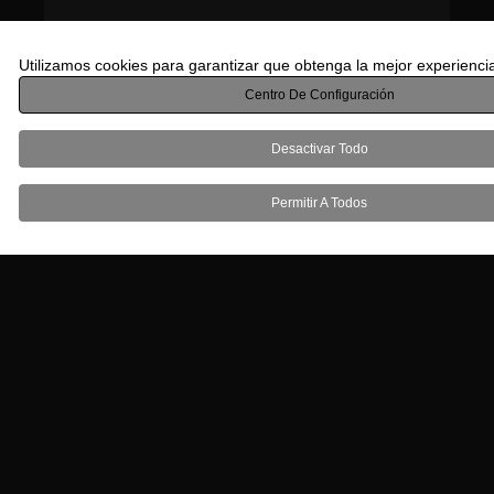
Storytelling: la magia que conecta
✦
Utilizamos cookies para garantizar que obtenga la mejor experienci
corazones
Centro De Configuración
Desactivar Todo
Hablar en cámara con presencia y carisma
✦
digital
Permitir A Todos
Plan de 30 días: de silenciosa a magnética
✦