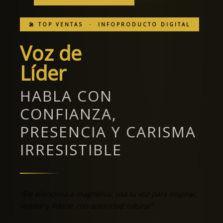
🎤 TOP VENTAS · INFOPRODUCTO DIGITAL
Voz de
Líder
HABLA CON
CONFIANZA,
PRESENCIA Y CARISMA
IRRESISTIBLE
"De silenciosa a magnética: usa tu voz para inspirar,
vender y liderar con autoridad natural"