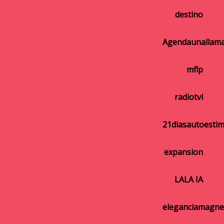
destino
Agendaunallam
mflp
radiotvl
21diasautoesti
expansion
LALA IA
eleganciamagne