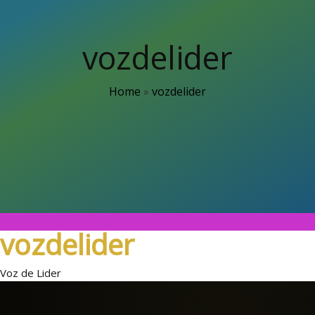
vozdelider
Home
»
vozdelider
vozdelider
Voz de Lider