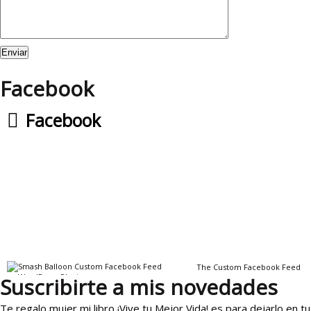
Facebook
Facebook
The Custom Facebook Feed
plugin
Suscribirte a mis novedades
Te regalo mujer mi libro ¡Vive tu Mejor Vida! es para dejarlo en tu