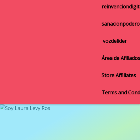
reinvenciondigit
sanacionpodero
vozdelider
Área de Afiliado
Store Affiliates
Terms and Cond