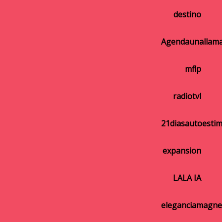
destino
Agendaunallam
mflp
radiotvl
21diasautoesti
expansion
LALA IA
eleganciamagne