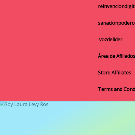
reinvenciondigit
sanacionpodero
vozdelider
Área de Afiliado
Store Affiliates
Terms and Cond