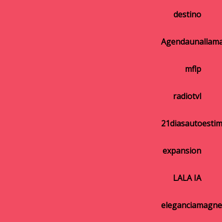
destino
Agendaunallam
mflp
radiotvl
21diasautoesti
expansion
LALA IA
eleganciamagne