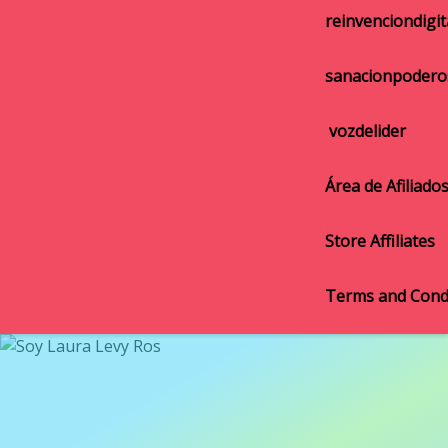
reinvenciondigit
sanacionpodero
vozdelider
Área de Afiliado
Store Affiliates
Terms and Cond