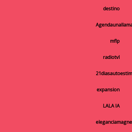
destino
Agendaunallam
mflp
radiotvl
21diasautoesti
expansion
LALA IA
eleganciamagne