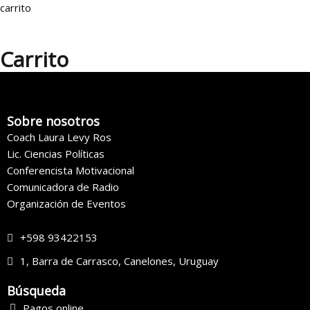
precio
precio
carrito
original
actual
era:
es:
Carrito
$ 97,00.
$ 47,00.
Sobre nosotros
Coach Laura Levy Ros
Lic. Ciencias Políticas
Conferencista Motivacional
Comunicadora de Radio
Organización de Eventos
+598 93422153
1, Barra de Carrasco, Canelones, Uruguay
Búsqueda
Pagos online