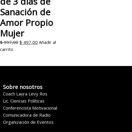
de 3 días de
Sanación de
Amor Propio
Mujer
El
El
$
997,00
$
497,00
Añadir al
precio
precio
carrito
original
actual
era:
es:
$ 997,00.
$ 497,00.
Sobre nosotros
Coach Laura Levy Ros
Lic. Ciencias Políticas
Conferencista Motivacional
Comunicadora de Radio
Organización de Eventos