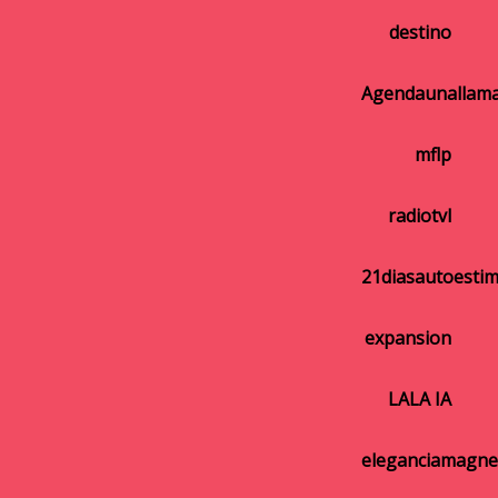
destino
Agendaunallam
mflp
radiotvl
21diasautoesti
expansion
LALA IA
eleganciamagne