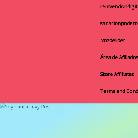
reinvenciondigit
sanacionpodero
vozdelider
Área de Afiliado
Store Affiliates
Terms and Cond